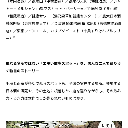
（木内酒造）／髙尾山（中村酒造）／髙尾の天狗（舞姫酒造）／シャ
トー・メルシャン 山梨マスカット・ベーリーA／芋焼酎 あずま小町
（和蔵酒造）／健康サワー（湯乃泉草加健康センター）／農大日本酒
純米吟醸（東京農業大学）／会津娘 純米吟醸 穣 松原8（高橋庄作酒造
店）／東京ワインエール、カリプソバースト（十条すりけんブルワリ
ー）”
単なる名所ではない「エモい散歩スポット」を、おんな二人で練り歩
く独自のストーリー
千穂と正宗が各話で巡るスポットも、全国の実在する場所。登場する
日本酒の酒蔵や、その土地に根差したお店を巡りながらも、その飲み
方・歩き方は本作でしか見られないものばかり。