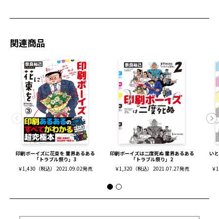
関連商品
印刷ボーイズに花束を 業界あるある
印刷ボーイズは二度死ぬ 業界あるある
いと
「トラブル祭り」3
「トラブル祭り」2
￥1,430（税込） 2021.09.02発売
￥1,320（税込） 2021.07.27発売
￥1