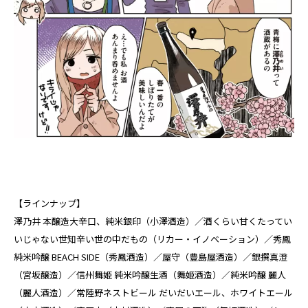
【ラインナップ】
澤乃井 本醸造大辛口、純米銀印（小澤酒造）／酒くらい甘くたってい
いじゃない世知辛い世の中だもの（リカー・イノベーション）／秀鳳
純米吟醸 BEACH SIDE（秀鳳酒造）／屋守（豊島屋酒造）／銀撰真澄
（宮坂醸造）／信州舞姫 純米吟醸生酒（舞姫酒造）／純米吟醸 麗人
（麗人酒造）／常陸野ネストビール だいだいエール、ホワイトエール