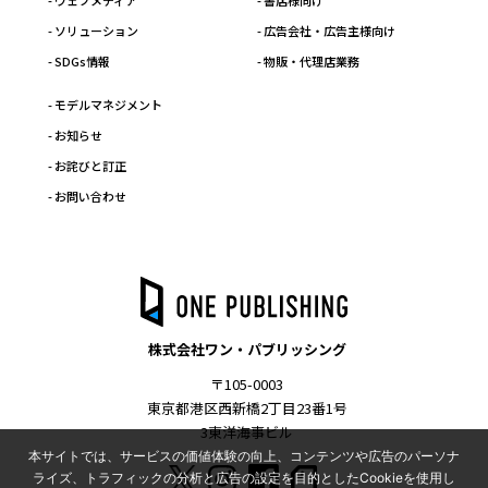
- ウェブメディア
- 書店様向け
- ソリューション
- 広告会社・広告主様向け
- SDGs情報
- 物販・代理店業務
- モデルマネジメント
- お知らせ
- お詫びと訂正
- お問い合わせ
株式会社ワン・パブリッシング
〒105-0003
東京都港区西新橋2丁目23番1号
3東洋海事ビル
本サイトでは、サービスの価値体験の向上、コンテンツや広告のパーソナ
ライズ、トラフィックの分析と広告の設定を目的としたCookieを使用し