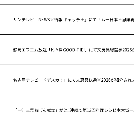
静岡エフエム放送「K-MIX GOOD-TIE!」にて文房具総選挙20
名古屋テレビ「ドデスカ！」にて文房具総選挙2026が紹介され
「一汁三菜おぼん献立」が2年連続で第13回料理レシピ本大賞