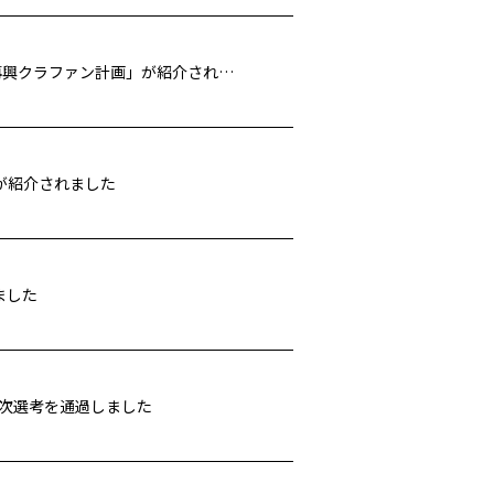
サンテレビ「NEWS×情報 キャッチ＋」にて「ムー日本不思議再興クラファン計画」が紹介されました
26が紹介されました
ました
一次選考を通過しました