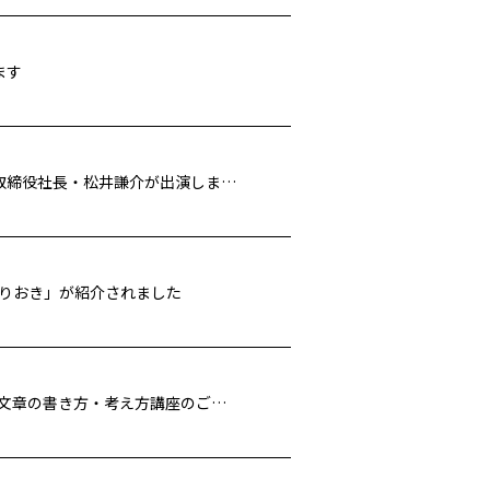
ます
金沢シーサイドFM「社長！あなたの○○教えてください。」に取締役社長・松井謙介が出演しました
凍作りおき」が紹介されました
プロの編集者/ライターが教える！ 生成AI時代に”本当に必要”な 文章の書き方・考え方講座のご案内