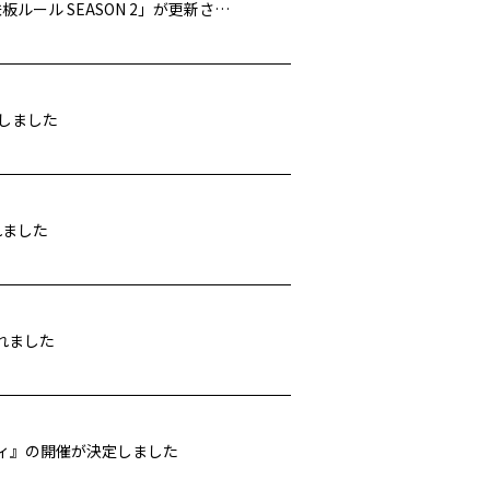
代表取締役社長・松井謙介のウェブ連載「文章力を上げる新・鉄板ルール SEASON 2」が更新されました
演しました
れました
れました
モディ』の開催が決定しました