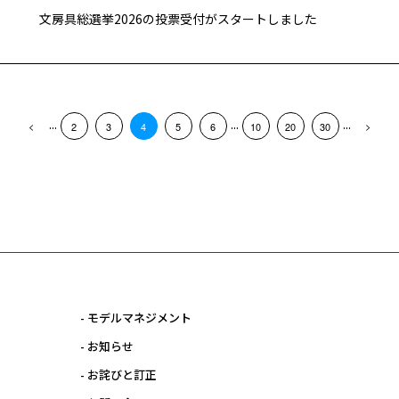
文房具総選挙2026の投票受付がスタートしました
...
...
...
2
3
4
5
6
10
20
30
- モデルマネジメント
- お知らせ
- お詫びと訂正