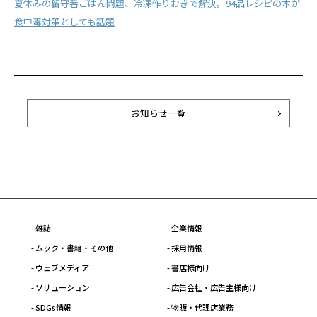
夏休みの留守番ごはん問題、冷凍作りおきで解決。94品レシピの本が
食中毒対策としても話題
お知らせ一覧
- 雑誌
- 企業情報
- ムック・書籍・その他
- 採用情報
- ウェブメディア
- 書店様向け
- ソリューション
- 広告会社・広告主様向け
- SDGs情報
- 物販・代理店業務