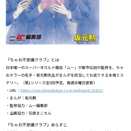
『ちゃお不思議クラブ』とは
日本唯一のスーパーオカルト雑誌「ムー」が都市伝説の監修を、ちゃ
おホラーの名手・坂元勲先生がまんがを担当してお送りする本格ミス
テリー。（第1シリーズ全5回予定。毎週水曜日更新）
・URL：
https://ciao.shogakukan.co.jp/webwork/21615/
・まんが：坂元勲
・監修協力：ムー編集部
・企画協力：石原まこちん
『ちゃお不思議クラブ』あらすじ