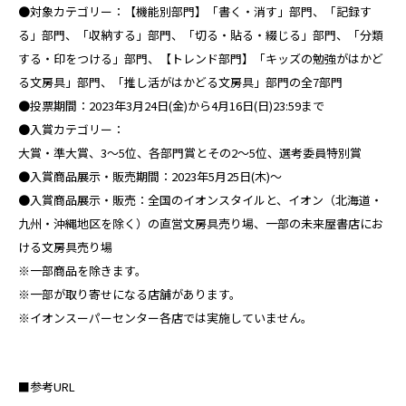
●対象カテゴリー：【機能別部門】「書く・消す」部門、「記録す
る」部門、「収納する」部門、「切る・貼る・綴じる」部門、「分類
する・印をつける」部門、【トレンド部門】「キッズの勉強がはかど
る文房具」部門、「推し活がはかどる文房具」部門の全7部門
●投票期間：2023年3月24日(金)から4月16日(日)23:59まで
●入賞カテゴリー：
大賞・準大賞、3～5位、各部門賞とその2～5位、選考委員特別賞
●入賞商品展示・販売期間：2023年5月25日(木)～
●入賞商品展示・販売：全国のイオンスタイルと、イオン（北海道・
九州・沖縄地区を除く）の直営文房具売り場、一部の未来屋書店にお
ける文房具売り場
※一部商品を除きます。
※一部が取り寄せになる店舗があります。
※イオンスーパーセンター各店では実施していません。
■参考URL