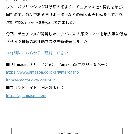
ワン・パブリッシングは学研の頃より、チュアンヌ社と契約を結び、
同社の主力商品である腰サポーターなどの輸入販売代理をしており、
累計 約20万セットを販売してきました。
今回、チュアンヌが開発した、ウイルス の感染リスクを最大限に低減
させる 2 種類の高性能マスクを新発売しました。
＊詳細はこちらからご確認ください
■「Thuasne（チュアンヌ）」Amazon販売商品一覧ページ：
https://www.amazon.co.jp/s?i=merchant-
items&me=ALAZW2V0TADP1
■ブランドサイト（日本語版）：
https://jp.thuasne.com
お知らせ一覧