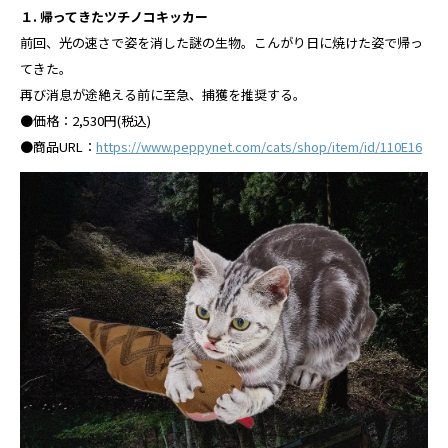
１. 帰ってきたツチノコキッカー
前回、光の速さで姿を消した謎の⽣物。こんがり⽇に焼けた姿で帰っ
てきた。
再び消息が途絶える前に⾄急、捕獲を推奨する。
●価格：2,530円(税込)
●商品URL：
https://www.peppynet.com/cats/shop/item/id/110E16