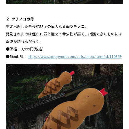
２. ツチノコの⺟
突如出現した全⻑約53㎝の偉⼤なる⺟ツチノコ。
発⾒されたのは僅か15匹と極めて希少性が⾼く、捕獲できたものには
幸運が訪れるだろう。
●価格：9,999円(税込)
●商品URL：
https://www.peppynet.com/cats/shop/item/id/110E69