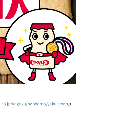
en.co.jp/kagaku/nandemo/yakultman/
）