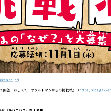
akken.co.jp/
）
て回答 おしえて！ヤクルトマンからの挑戦状』（
https://kids.gakk
朴な『あれこれ？』を大募集