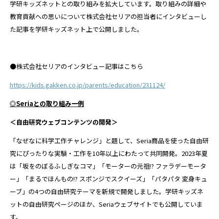
学研キッズネットとの取り組みを拡大しています。取り組みの詳細や
教育貢献への思いについて株式会社セリアの担当者にインタビューし
た記事を学研キッズネット上で公開しました。
●株式会社セリアのインタビュー記事はこちら
https://kids.gakken.co.jp/parents/education/231124/
◎Seriaとの取り組み一例
＜自由研究ウェブコンテンツの開発＞
「なぜなに科学工作チャレンジ」と題して、Seria商品を使った自由研
究にぴったりな実験・工作を10年以上にわたって共同開発。2023年夏
は「坂をのぼるふしぎなコマ」「モーターの元祖!? ファラデーモータ
ー」「まるでほんもの!? スポンジでスクイーズ」「パタパタ 変身キュ
ーブ」の4つの自由研究テーマを新規で開発しました。学研キッズネ
ットの自由研究ページのほか、Seriaウェブサイトでも公開していま
す。