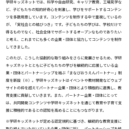
学研キッズネットでは、科学や自由研究、キャリア教育、工場見学な
ど、子どもたちの知的好奇心を刺激し、学びをサポートするコンテン
ツを多数用意しています。コンテンツを制作する中で重視しているの
が、「実社会との結びつき」です。子どもたちの学びは、学校だけで
得るものでなく、社会全体でサポートするオープンなものでありたい
と考え、これまでにも多くの企業・団体と協力してコンテンツを制作
してきました。
このたび、こうした協創的な取り組みをさらに発展させるため、学研
キッズネットとともに子どもたちの学びを継続的に応援している企
業・団体とパートナーシップを結ぶ「まなびおうえんパートナー」制
度を新設（※）。学研キッズネットはイベントや教材開発などウェブ
サイトの枠を超えてパートナー企業・団体とより積極的に連携し、教
育支援に貢献していきます。また、パートナー企業・団体にとって
は、共同開発コンテンツや学研キッズネットを通じて教育や子育て支
援に積極的であるとの認知を高めることにもつながります。
※学研キッズネットが定める認定規約に基づき、継続的な教育支援に
取り組んでいただいている企業・団体に対し、パートナーシップを結