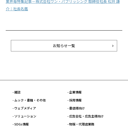
業界毎特集記事－株式会社ワン・パブリッシング 取締役社長 松井 謙
介｜社長名鑑
お知らせ一覧
- 雑誌
- 企業情報
- ムック・書籍・その他
- 採用情報
- ウェブメディア
- 書店様向け
- ソリューション
- 広告会社・広告主様向け
- SDGs情報
- 物販・代理店業務