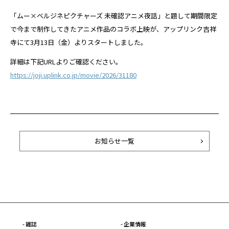
「ムー×ベルジネピクチャーズ 未確認アニメ夜話」と題して期間限定
で今まで制作してきたアニメ作品のコラボ上映が、アップリンク吉祥
寺にて3月13日（金）よりスタートしました。
詳細は下記URLよりご確認ください。
https://joji.uplink.co.jp/movie/2026/31180
お知らせ一覧
- 雑誌
- 企業情報