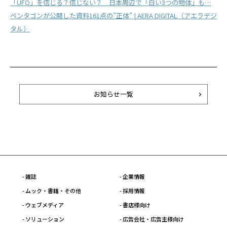
「UFO」を信じる？信じない？ 日本周辺で「白い3つの物体」も…
ペンタゴンが公開した資料161点の”正体” | AERA DIGITAL（アエラデジ
タル）
お知らせ一覧
- 雑誌
- 企業情報
- ムック・書籍・その他
- 採用情報
- ウェブメディア
- 書店様向け
- ソリューション
- 広告会社・広告主様向け