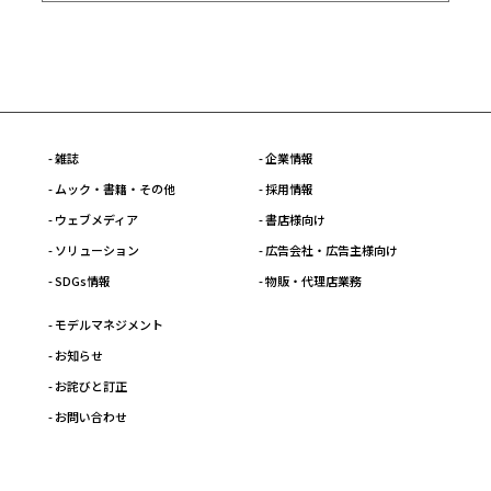
- 雑誌
- 企業情報
- ムック・書籍・その他
- 採用情報
- ウェブメディア
- 書店様向け
- ソリューション
- 広告会社・広告主様向け
- SDGs情報
- 物販・代理店業務
- モデルマネジメント
- お知らせ
- お詫びと訂正
- お問い合わせ