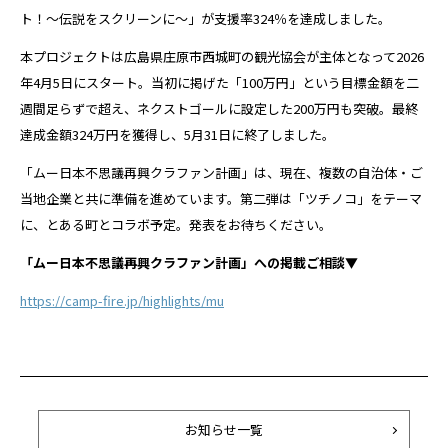
ト！〜伝説をスクリーンに〜」が支援率324％を達成しました。
本プロジェクトは広島県庄原市西城町の観光協会が主体となって2026
年4月5日にスタート。当初に掲げた「100万円」という目標金額を二
週間足らずで超え、ネクストゴールに設定した200万円も突破。最終
達成金額324万円を獲得し、5月31日に終了しました。
「ムー日本不思議再興クラファン計画」は、現在、複数の自治体・ご
当地企業と共に準備を進めています。第二弾は「ツチノコ」をテーマ
に、とある町とコラボ予定。発表をお待ちください。
「ムー日本不思議再興クラファン計画」への掲載ご相談▼
https://camp-fire.jp/highlights/mu
お知らせ一覧