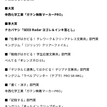
■大賞
寺西化学工業「ガテン無敵マーカーPRO」
■準大賞
ナカバヤシ「SEED Radar ヨゴレ＆インキ落とし」
■「仕事がはかどる！ テレワーク＆フリーアドレス文房具」部門賞
キングジム「〈ジリッツ〉クリアーファイル」
■「勉強がはかどる！ 学生応援文房具」部門賞
ぺんてる「オレンズネロ 0.5」
■「デジタルと連携してはかどる！ デジアナ文房具」部門賞
キングジム「ラベルプリンター〈テプラ〉PRO SR-MK1」
■「書く・消す」部門賞
寺西化学工業「ガテン無敵マーカーPRO」
■「記録する」部門賞
キングジム「オールイン クリップボード」