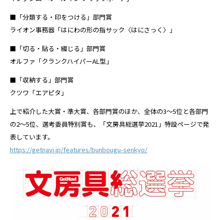
■「分類する・印をつける」部門賞
ライオン事務器「はにわの形の指サック〈はにさっく〉」
■「切る・貼る・綴じる」部門賞
オルファ「クランクハイパーAL型」
■「収納する」部門賞
クツワ「エアピタ」
上で紹介した大賞・準大賞、各部門賞のほか、全体の3〜5位と各部門
の2〜5位、選考委員特別賞も、「文房具総選挙2021」特設ページで発
表しています。
https://getnavi.jp/features/bunbougu-senkyo/