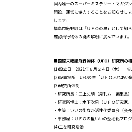
国内唯一のスーパーミステリー・マガジン
開設、運営に協力することをお知らせします
します。
福島市飯野町は「ＵＦＯの里」として知られ
確認飛行物体の謎の解明に挑んでいます。
■国際未確認飛行物体（UFO）研究所の
(1)設立日 2021年６月２４日（木） ※
(2)設置場所 UFOの里「ＵＦＯふれあ
(3)研究所体制
・研究所長：三上丈晴（月刊ムー編集長）
・研究所博士：木下次男（ＵＦＯ研究家、
・主管：いいの街なか活性化委員会（会長
・事務局：ＵＦＯの里いいの聖地化プロジ
(4)主な研究活動