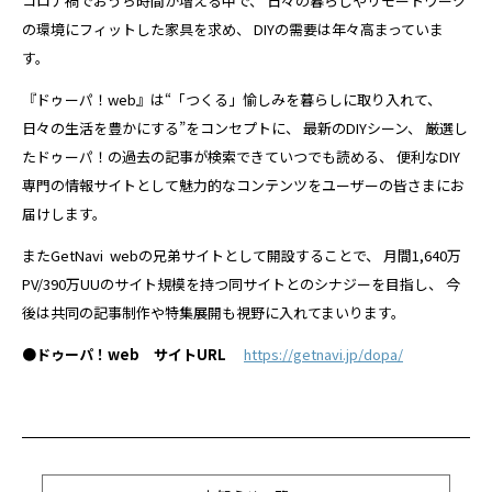
コロナ禍でおうち時間が増える中で、 日々の暮らしやリモートワーク
の環境にフィットした家具を求め、 DIYの需要は年々高まっていま
す。
『ドゥーパ！web』は“「つくる」愉しみを暮らしに取り入れて、
日々の生活を豊かにする”をコンセプトに、 最新のDIYシーン、 厳選し
たドゥーパ！の過去の記事が検索できていつでも読める、 便利なDIY
専門の情報サイトとして魅力的なコンテンツをユーザーの皆さまにお
届けします。
またGetNavi webの兄弟サイトとして開設することで、 月間1,640万
PV/390万UUのサイト規模を持つ同サイトとのシナジーを目指し、 今
後は共同の記事制作や特集展開も視野に入れてまいります。
●ドゥーパ！web サイトURL
https://getnavi.jp/dopa/