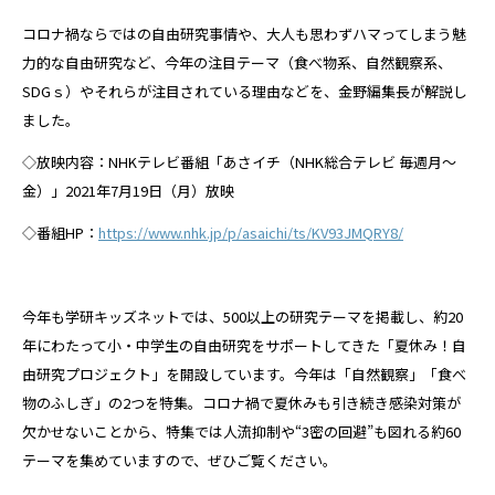
コロナ禍ならではの自由研究事情や、大人も思わずハマってしまう魅
力的な自由研究など、今年の注目テーマ（食べ物系、自然観察系、
SDGｓ）やそれらが注目されている理由などを、金野編集長が解説し
ました。
◇放映内容：NHKテレビ番組「あさイチ（NHK総合テレビ 毎週月～
金）」2021年7月19日（月）放映
◇番組HP：
https://www.nhk.jp/p/asaichi/ts/KV93JMQRY8/
今年も学研キッズネットでは、500以上の研究テーマを掲載し、約20
年にわたって小・中学生の自由研究をサポートしてきた「夏休み！自
由研究プロジェクト」を開設しています。今年は「自然観察」「食べ
物のふしぎ」の2つを特集。コロナ禍で夏休みも引き続き感染対策が
欠かせないことから、特集では人流抑制や“3密の回避”も図れる約60
テーマを集めていますので、ぜひご覧ください。