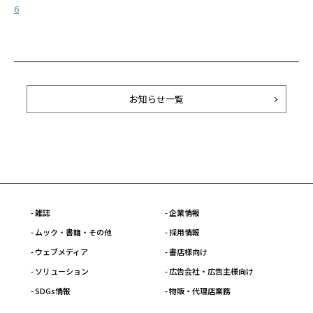
6
お知らせ一覧
- 雑誌
- 企業情報
- ムック・書籍・その他
- 採用情報
- ウェブメディア
- 書店様向け
- ソリューション
- 広告会社・広告主様向け
- SDGs情報
- 物販・代理店業務