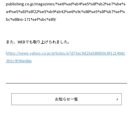
publishing.co.jp/magazines/%e6%ad%b4%e5%8f%b2%e7%be%
a4%e5%83%8f22%e5%b9%b42%e6%9c%88%e5%8f%b7%ef%
bc%88no-171%ef%bc%89/
また、WEBでも取り上げられました。
https://news.yahoo.co.jp/articles/e7d73ac9d23a580830c6f12140dc
3b5c9590e68e
お知らせ一覧