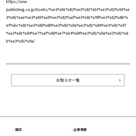
https://one-
publishing.co.jp/books/%e3%81%82%e3%81%bf%e3%82%93%e
3%81%ae%e3%83%a9%e3%82%af%e3%81%99%e3%82%8b%
ef%bc%81%e3%80%80%e3%81%8a%e3%81%84%e3%81%97
%e3%81%84%e7%af%80%e7%b4%84%e3%81%8a%e3%81%8
b%e3%81%9a/
お知らせ一覧
- 雑誌
- 企業情報