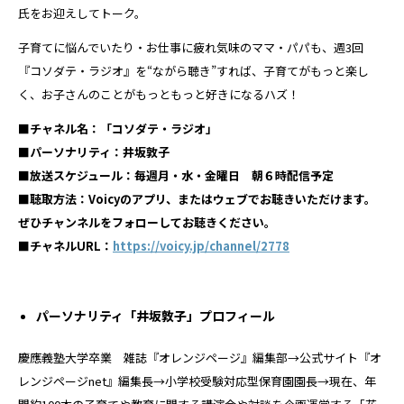
氏をお迎えしてトーク。
子育てに悩んでいたり・お仕事に疲れ気味のママ・パパも、週3回
『コソダテ・ラジオ』を“ながら聴き”すれば、子育てがもっと楽し
く、お子さんのことがもっともっと好きになるハズ！
■チャネル名：「コソダテ・ラジオ」
■パーソナリティ：井坂敦子
■放送スケジュール：毎週月・水・金曜日 朝６時配信予定
■聴取方法：Voicyのアプリ、またはウェブでお聴きいただけます。
ぜひチャンネルをフォローしてお聴きください。
■チャネルURL：
https://voicy.jp/channel/2778
パーソナリティ「井坂敦子」プロフィール
慶應義塾大学卒業 雑誌『オレンジページ』編集部→公式サイト『オ
レンジページnet』編集長→小学校受験対応型保育園園長→現在、年