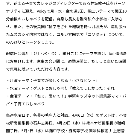
す、花まる子育てカレッジのディレクターである井坂敦子氏をパーソ
ナリティに迎え、Voicyで月・水・金の週3回、幅広いテーマで毎回10
分前後のおしゃべりを配信。自身も長女を難関私立小学校に入学さ
せ、また、その後英国に留学をさせた経験を持つ井坂氏が、肩肘張っ
たムズカシイ内容ではなく、ユルい雰囲気で「コソダテ」について、
のんびりとトークをします。
配信日は週3回（月・水・金）、曜日ごとにテーマを設け、毎回朝6時
にお届けします。家事の合い間に、通勤時間に、ちょっと空いた時間
で気軽に聴いていただける内容です。
・月曜テーマ：子育てが楽しくなる「小さなヒント」
・水曜テーマ：ゲストとおしゃべり「教えてほしかった！それ」
・金曜テーマ：「ねぇ、聞いて！」学研キッズネット編集部ママ・パ
パと子育ておしゃべり
毎週水曜日は、各界の著名人と対談。4月6日（水）のゲストは、不登
校新聞編集長の石井志昴氏、4月20日（水）は絵本ナビ編集長の磯崎
園子氏、5月4日（水）は灘中学校・灘高等学校 国語科教諭 井上志音