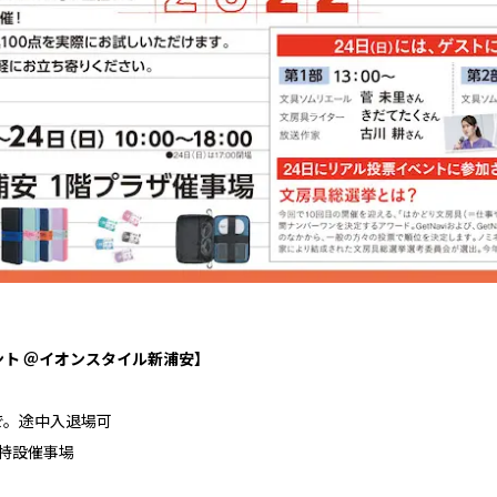
ント ＠イオンスタイル新浦安】
時まで。途中入退場可
ザ特設催事場