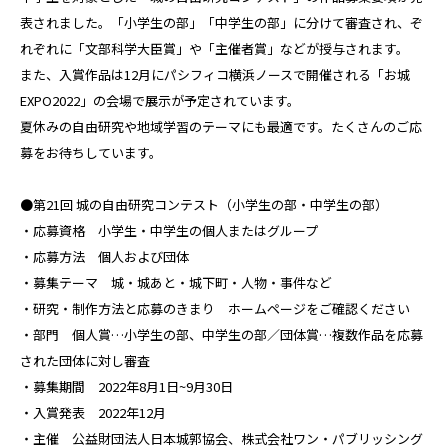
表されました。「小学生の部」「中学生の部」に分けて審査され、ぞ
れぞれに「文部科学大臣賞」や「主催者賞」などが授与されます。
また、入賞作品は12月にパシフィコ横浜ノースで開催される「お城
EXPO2022」の会場で展示が予定されています。
夏休みの自由研究や地域学習のテーマにも最適です。たくさんのご応
募をお待ちしています。
●第21回 城の自由研究コンテスト（小学生の部・中学生の部）
・応募資格 小学生・中学生の個人またはグループ
・応募方法 個人および団体
・募集テーマ 城・城あと・城下町・人物・事件など
・研究・制作方法と応募のきまり ホームページをご確認ください
・部門 個人賞…小学生の部、中学生の部／団体賞…複数作品を応募
された団体に対し審査
・募集期間 2022年8月1日~9月30日
・入賞発表 2022年12月
・主催 公益財団法人日本城郭協会、株式会社ワン・パブリッシング