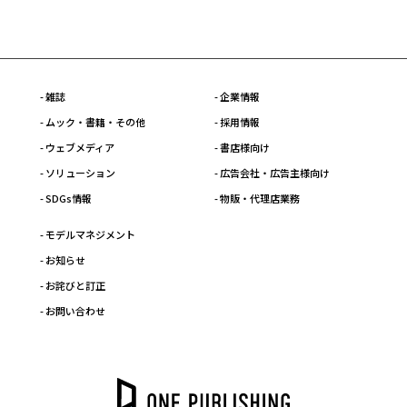
【キッズネット】「風邪・花粉症 特集」広告企画のご案内
2025.3.12
【こそだてまっぷ】園児・小学生ママ向けWEBメディア「こそだてまっ
ぷ」媒体資料 のご案内
- 雑誌
- 企業情報
2025.3.6
- ムック・書籍・その他
- 採用情報
【学研キッズネット】リアルイベント「自由研究EXPO 2025」協賛企画
- ウェブメディア
- 書店様向け
のご案内
- ソリューション
- 広告会社・広告主様向け
2025.2.26
- SDGs情報
- 物販・代理店業務
【学研キッズネット】「夏休み！自由研究プロジェクト2025」広告企
画のご案内
- モデルマネジメント
- お知らせ
2023.11.22
- お詫びと訂正
【学研キッズネット】ご協賛社向け「まんがでわかるSDGs」企画のご
案内
- お問い合わせ
2023.5.23
【学研キッズネット】オンライン社会科見学サイト「シゴトのトビラ」
タイアップ企画・最新版のご案内