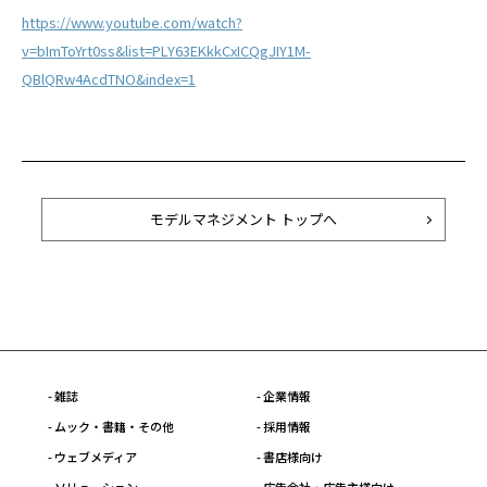
https://www.youtube.com/watch?
v=bImToYrt0ss&list=PLY63EKkkCxICQgJIY1M-
QBlQRw4AcdTNO&index=1
モデルマネジメント トップへ
- 雑誌
- 企業情報
- ムック・書籍・その他
- 採用情報
- ウェブメディア
- 書店様向け