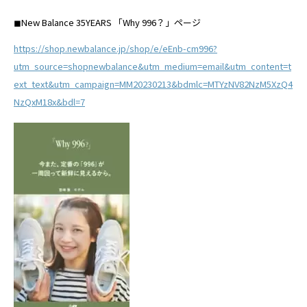
◼︎New Balance 35YEARS 「Why 996？」ページ
https://shop.newbalance.jp/shop/e/eEnb-cm996?
utm_source=shopnewbalance&utm_medium=email&utm_content=t
ext_text&utm_campaign=MM20230213&bdmlc=MTYzNV82NzM5XzQ4
NzQxM18x&bdl=7