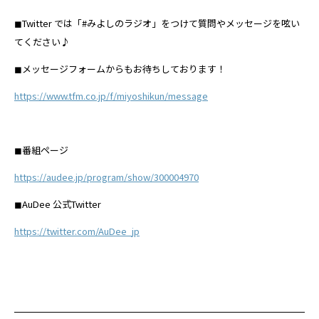
◼︎Twitter では「#みよしのラジオ」をつけて質問やメッセージを呟い
てください♪
◼︎メッセージフォームからもお待ちしております！
https://www.tfm.co.jp/f/miyoshikun/message
◼︎番組ページ
https://audee.jp/program/show/300004970
◼︎
AuDee
公式
Twitter
https://twitter.com/AuDee_jp