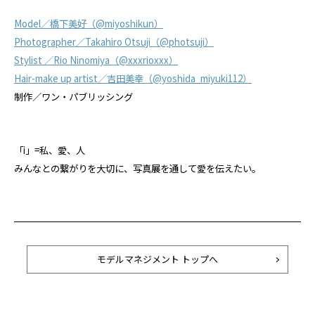
Model／橋下美好（@miyoshikun）
Photographer／Takahiro Otsuji（@photsuji）
Stylist ／Rio Ninomiya（@xxxrioxxx）
Hair-make up artist／吉田美幸（@yoshida_miyuki112）
制作／ワン・パブリッシング
「i」=私、愛、人
みんなとの繋がりを大切に、写真展を通して愛を伝えたい。
モデルマネジメント トップへ