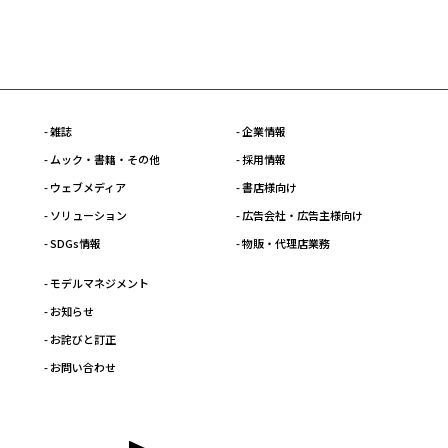
- 雑誌
- 企業情報
- ムック・書籍・その他
- 採用情報
- ウェブメディア
- 書店様向け
- ソリューション
- 広告会社・広告主様向け
- SDGs情報
- 物販・代理店業務
- モデルマネジメント
- お知らせ
- お詫びと訂正
- お問い合わせ