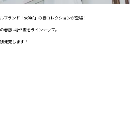
ルブランド「
sō4ū
」の春コレクションが登場！
の春服は計
5
型をラインナップ。
別発売します！