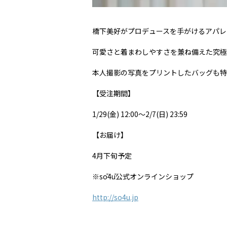
橋下美好がプロデュースを手がけるアパレ
可愛さと着まわしやすさを兼ね備えた究極
本人撮影の写真をプリントしたバッグも特
【受注期間】
1/29(
金
) 12:00
～
2/7(
日
) 23:59
【お届け】
4
月下旬予定
※sō4ū
公式オンラインショップ
http://so4u.jp