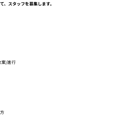
て、スタッフを募集します。
案/進行
方