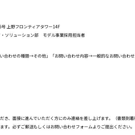
番6号 上野フロンティアタワー14F
ア・ソリューション部 モデル事業採用担当者
い合わせの種類→その他
」「お問い合わせ内容→一般的なお問い合わせ
だき、面接に進んでいた
だく方にのみ連絡を差し上げます。（書類到着
ます。必ずご郵送もしく
はお問い合わせフォームよりご提出ください。