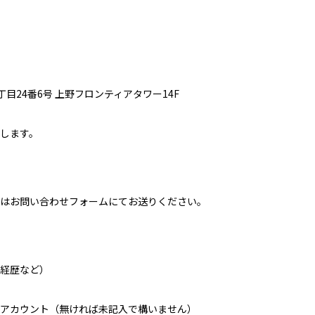
三丁目24番6号 上野フロンティアタワー14F
します。
はお問い合わせフォーム
にてお送りください。
経歴など）
アカウント（無ければ未
記入で構いません）