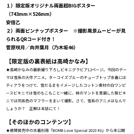
１）
限定版オリジナル両面超BIGポスター
（743mm×526mm）
安倍乙
２）両面ピンナップポスター
※撮影風景ムービーが見
られるQRコード付き！
菅原咲月／向井葉月（乃木坂46）
【限定版の裏表紙は高崎かなみ】
★高崎かなみの最新撮り下ろしビキニグラビア12ページ。今回のテー
マは雪系の大作アニメ。ターコイズブルーのチューブトップ水着には
ティアラをつけて、雪だるまをイメージしたコットン素材の白ワンピ
ースビキニでは雪のもこもこと一緒に、妹のマントを意識した紫ビキ
ニでは同系色のマフラーをまいて撮影。さて、雪系のアニメはなんで
しょうか？ 正解は本誌にて！
【そのほかのコンテンツ】
★絶賛発売中の水着別冊『BOMB Love Special 2023 #3』から未公開