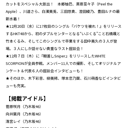
カットをスペシャル大放出！ 本郷柚巴、黒嵜菜々子（Peel the
Apple）、川道さら、白濱美兎、三田悠貴、澄田綾乃、豊田ルナの最
新水着！
★12月20日（水）に17枚目のシングル『バケツを被れ！』をリリース
するHKT48から、初のダブルセンターとなる“いぶくる”こと石橋颯と
竹本くるみ、そしてこのシングルで卒業をする田中美久の３人が登
場。３人にしか話せない貴重なラスト座談会！
★12月７日（木）に『眼差しSniper』をリリースしたWHITE
SCORPIONが全員参戦。メンバー11人での撮影、そしてオリジナルア
ンケート＆代表６人の座談会インタビューも！
★そのほか、木下彩音、柳美稀、塚本恋乃葉、石川萌香などインタビ
ューも充実。
【掲載アイドル】
菅原咲月（乃木坂46）
向井葉月（乃木坂46）
清宮レイ（乃木坂46）