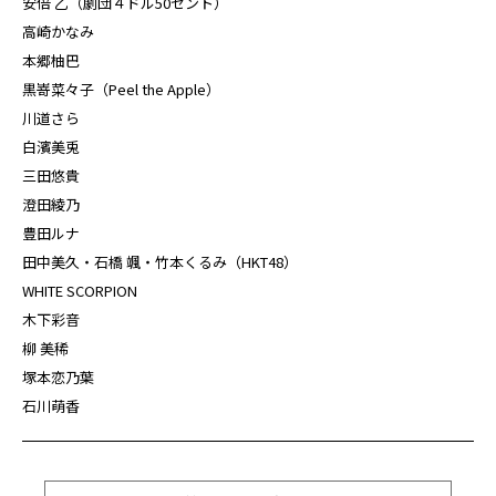
安倍 乙（劇団４ドル50セント）
高崎かなみ
本郷柚巴
黒嵜菜々子（Peel the Apple）
川道さら
白濱美兎
三田悠貴
澄田綾乃
豊田ルナ
田中美久・石橋 颯・竹本くるみ（HKT48）
WHITE SCORPION
木下彩音
柳 美稀
塚本恋乃葉
石川萌香