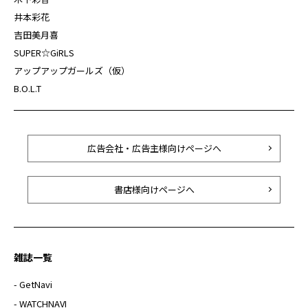
井本彩花
吉田美月喜
SUPER☆GiRLS
アップアップガールズ（仮）
B.O.L.T
広告会社・広告主様向けページへ
書店様向けページへ
雑誌一覧
- GetNavi
- WATCHNAVI