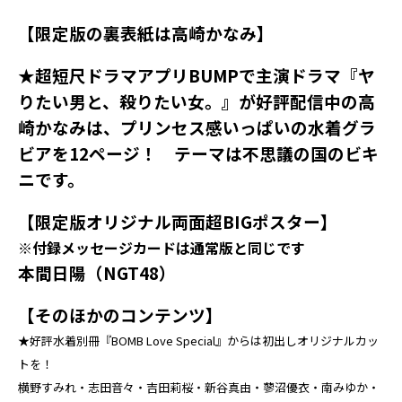
【限定版の裏表紙は高崎かなみ】
★超短尺ドラマアプリBUMPで主演ドラマ『ヤ
りたい男と、殺りたい女。』が好評配信中の高
崎かなみは、プリンセス感いっぱいの水着グラ
ビアを12ページ！ テーマは不思議の国のビキ
ニです。
【限定版オリジナル両面超BIGポスター】
※付録メッセージカードは通常版と同じです
本間日陽（NGT48）
【そのほかのコンテンツ】
★好評水着別冊『BOMB Love Special』からは初出しオリジナルカッ
トを！
横野すみれ・志田音々・吉田莉桜・新谷真由・蓼沼優衣・南みゆか・