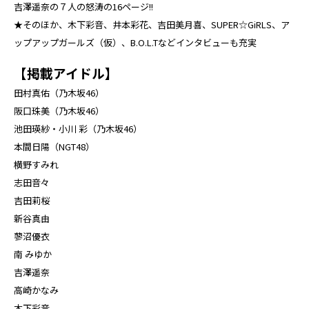
吉澤遥奈の７人の怒涛の16ページ!!
★そのほか、木下彩音、井本彩花、吉田美月喜、SUPER☆GiRLS、ア
ップアップガールズ（仮）、B.O.L.Tなどインタビューも充実
【掲載アイドル】
田村真佑（乃木坂46）
阪口珠美（乃木坂46）
池田瑛紗・小川 彩（乃木坂46）
本間日陽（NGT48）
横野すみれ
志田音々
吉田莉桜
新谷真由
蓼沼優衣
南 みゆか
吉澤遥奈
高崎かなみ
木下彩音