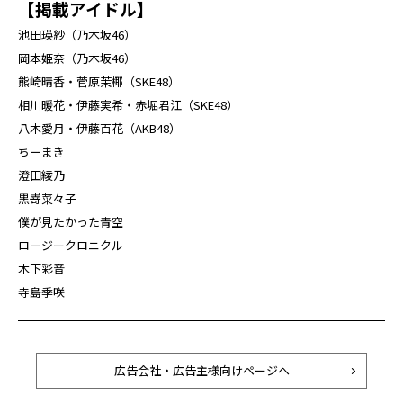
【掲載アイドル】
池田瑛紗（乃木坂46）
岡本姫奈（乃木坂46）
熊崎晴香・菅原茉椰（SKE48）
相川暖花・伊藤実希・赤堀君江（SKE48）
八木愛月・伊藤百花（AKB48）
ちーまき
澄田綾乃
黒嵜菜々子
僕が見たかった青空
ロージークロニクル
木下彩音
寺島季咲
広告会社・広告主様向けページへ