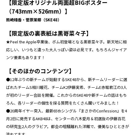
【限定版オリジナル両面超BIGポスター
（743mm×526mm）】
熊崎晴香・菅原茉椰（SKE48）
【限定版の裏表紙は黒嵜菜々子】
★Peel the Apple卒業後、ボム初登場となる黒嵜菜々子。新天地に相
応しい、いつもと違った大人っぽい姿は必見です。もちろんジャイア
ンツ要素もあります！
【そのほかのコンテンツ】
●12年ぶりの新チームが始動するSKE48から、新チームリーダーに選
ばれたチームS相川暖花、チームK2伊藤実希、チームE赤堀君江の3人
が初のリーダー会談を開催。これからのSKE48や新チームの話はもち
ろん、各リーダーの個性を探る質問をたくさん聞いてみました！
●20周年イヤー突入、最新65thシングル『まさかのConfession』を4
月2日に発売するAKB48は、センターの八木愛月＆初選抜の伊藤百花
の研究生2人のグラビア。都会の喧騒離れた洋館で、優美なひとときが
流れてます。