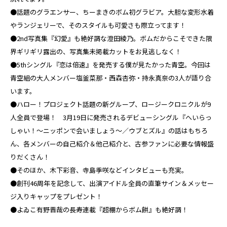
●話題のグラエンサー、ちーまきのボム初グラビア。大胆な変形水着
やランジェリーで、そのスタイルも可愛さも際立ってます！
●2nd写真集『幻愛』も絶好調な澄田綾乃。ボムだからこそできた限
界ギリギリ露出の、写真集未掲載カットをお見逃しなく！
●5thシングル『恋は倍速』を発売する僕が見たかった青空。今回は
青空組の大人メンバー塩釜菜那・西森杏弥・持永真奈の3人が語り合
います。
●ハロー！プロジェクト話題の新グループ、ロージークロニクルが9
人全員で登場！ 3月19日に発売されるデビューシングル『へいらっ
しゃい！〜ニッポンで会いましょう〜／ウブとズル』の話はもちろ
ん、各メンバーの自己紹介＆他己紹介と、古参ファンに必要な情報盛
りだくさん！
●そのほか、木下彩音、寺島季咲などインタビューも充実。
●創刊46周年を記念して、出演アイドル全員の直筆サイン＆メッセー
ジ入りキャップをプレゼント！
●よゐこ有野晋哉の長寿連載『超棚からボム餅』も絶好調！