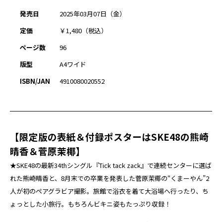
発売日
2025年03月07日（金）
定価
￥1,480（税込）
ページ数
96
版型
A4ワイド
ISBN/JAN
4910080020552
【限定版の表紙＆付録ポスターはSKE48の熊崎
晴香＆菅原茉椰】
★SKE48の最新34thシングル『Tick tack zack』で連続センターに選ば
れた熊崎晴香と、8月末での卒業を発表した菅原茉椰の“くまーやん”2
人が初のペアグラビア撮影。旅館で浴衣を着て大浴場へ行ったり、ち
ょっとした小旅行。もちろんビキニ姿もたっぷり収録！