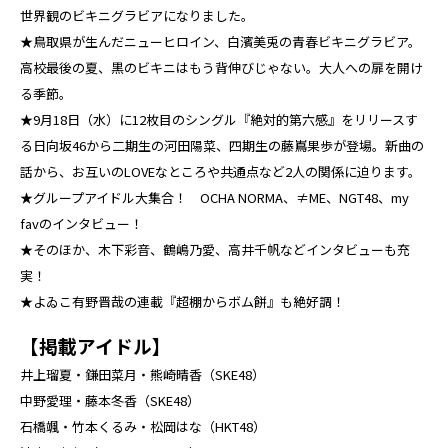
世界観のビキニグラビアになりました。
★鳥取県が生んだニューヒロイン、白濱美兎の青春ビキニグラビア。
高校最後の夏、黒のビキニはもう背伸びじゃない。大人への扉を開け
る季節。
★9月18日（水）に12枚目のシングル『絶対的第六感』をリリースす
る日向坂46から二期生の河田陽菜、四期生の藤嶌果歩が登場。新曲の
話から、お互いのLOVEなところや共通点など2人の関係に迫ります。
★グループアイドル大集合！ OCHA NORMA、≠ME、NGT48、my
favのインタビュー！
★そのほか、木下彩音、鶴嶋乃愛、高井千帆などインタビューも充
実！
★よゐこ有野晋哉の連載『超棚からボム餅』も絶好調！
【掲載アイドル】
井上瑠夏・鎌田菜月・熊崎晴香（SKE48）
中野愛理・藤本冬香（SKE48）
石橋颯・竹本くるみ・松岡はな（HKT48）