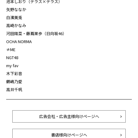
池本しおり（テラス×テラス）
矢野ななか
白濱美兎
高崎かなみ
河田陽菜・藤嶌果歩（日向坂46）
OCHA NORMA
≠ME
NGT48
my fav
木下彩音
鶴嶋乃愛
高井千帆
広告会社・広告主様向けページへ
書店様向けページへ