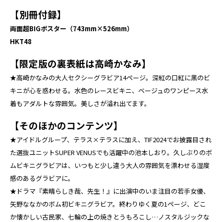
【別冊付録】
両面超BIGポスター（743mm×526mm）
HKT48
【限定版の裏表紙は高崎かなみ】
★高崎かなみの大人セクシーグラビア14ページ。深紅の口紅に黒のビ
キニが心を惑わせる。水色のレースビキニ、ベージュのワンピース水
着もアダルトな雰囲気。美しさが溢れ出てます。
【そのほかのコンテンツ】
★アイドルグループ、テラス×テラスに加え、TIF2024でお披露目され
た選抜ユニットSUPER VENUSでも活躍中の池本しおり。久しぶりのボ
ムビキニグラビアは、いつもと少し違う大人の雰囲気を漂わせる湿度
感のあるグラビアに。
★ドラマ『素晴らしき哉、先生！』に出演中のいま注目の若手女優、
矢野ななかのボム初ビキニグラビア。終わりゆく夏の1ページ、どこ
か懐かしい古民家、七輪の上の焼きとうもろこし…ノスタルジックな