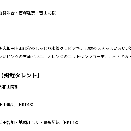
由良朱合・吉澤遥奈・吉田莉桜
★大和田南那は秋のしっとり水着グラビアを。22歳の大人っぽい装い
かいピンクの三角ビキニ、オレンジのニットタンクコーデ。しっとりな
【掲載タレント】
大和田南那
田中美久（HKT48）
武田智加・地頭江音々・豊永阿紀（HKT48）