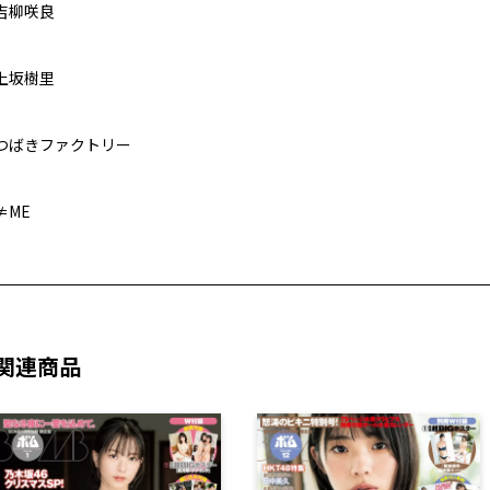
吉柳咲良
上坂樹里
つばきファクトリー
≠ME
関連商品