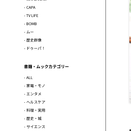
- CAPA
- TV LIFE
- BOMB
- ムー
- 歴史群像
- ドゥーパ！
書籍・ムックカテゴリー
- ALL
- 家電・モノ
- エンタメ
- ヘルスケア
- 料理・実用
- 歴史・城
- サイエンス