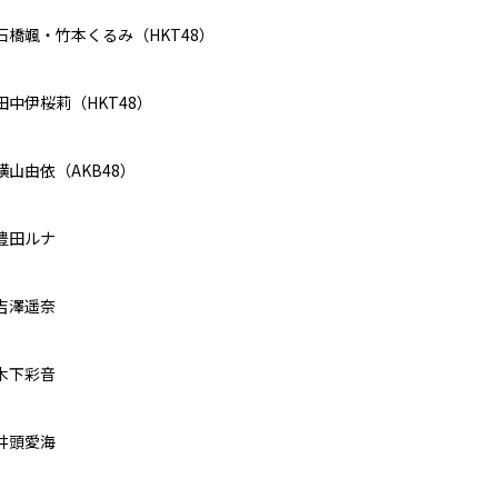
石橋颯・竹本くるみ（HKT48）
田中伊桜莉（HKT48）
横山由依（AKB48）
豊田ルナ
吉澤遥奈
木下彩音
井頭愛海