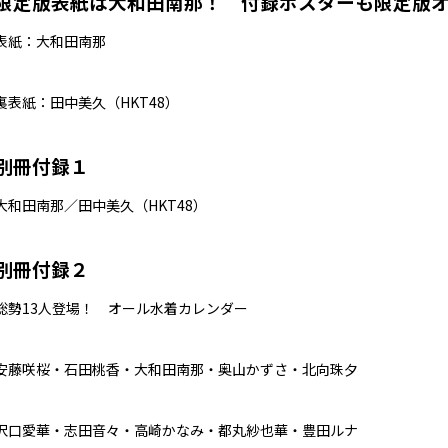
限定版表紙は大和田南那！ 付録ポスターも限定版
表紙：大和田南那
裏表紙：田中美久（HKT48）
別冊付録１
大和田南那／田中美久（HKT48）
別冊付録２
総勢13人登場！ オール水着カレンダー
安藤咲桜・石田桃香・大和田南那・奥山かずさ・北向珠夕
沢口愛華・志田音々・高崎かなみ・都丸紗也華・豊田ルナ