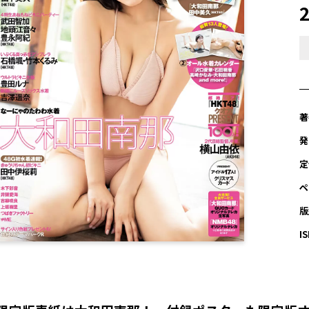
著
発
定
ペ
版
I