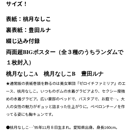
サイズ！
表紙：桃月なしこ
裏表紙：豊田ルナ
綴じ込み付録
両面超BIGポスター（全３種のうちランダムで
１枚封入）
桃月なしこA
桃月なしこB
豊田ルナ
★通常版の表紙巻頭を飾るのは美女軍団『ゼロイチファミリア』のエ
ース、桃月なしこ。いつものボムの水着グラビアより、セクシー度強
めの水着グラビア。広い豪邸のベッドで、バスタブで、お庭で…。大
人の女性の魅力がギュッと詰まった仕上がりに。ペペロンチーノを作
ってる姿にも胸キュンです。
●桃月なしこ…’95年11月８日生まれ。愛知県出身。身長160cm。