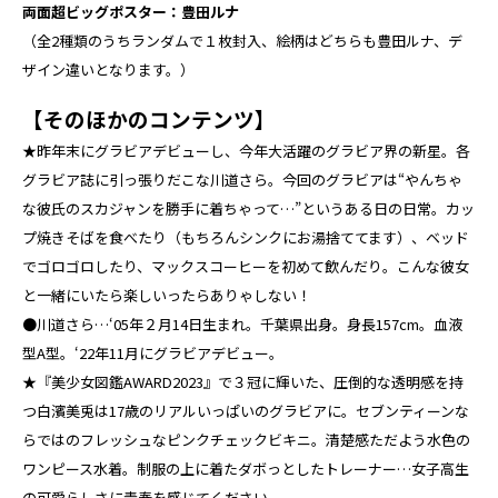
両面超ビッグポスター：豊田ルナ
（全2種類のうちランダムで１枚封入、絵柄はどちらも豊田ルナ、デ
ザイン違いとなります。）
【そのほかのコンテンツ】
★昨年末にグラビアデビューし、今年大活躍のグラビア界の新星。各
グラビア誌に引っ張りだこな川道さら。今回のグラビアは“やんちゃ
な彼氏のスカジャンを勝手に着ちゃって…”というある日の日常。カッ
プ焼きそばを食べたり（もちろんシンクにお湯捨ててます）、ベッド
でゴロゴロしたり、マックスコーヒーを初めて飲んだり。こんな彼女
と一緒にいたら楽しいったらありゃしない！
●川道さら…‘05年２月14日生まれ。千葉県出身。身長157cm。血液
型A型。‘22年11月にグラビアデビュー。
★『美少女図鑑AWARD2023』で３冠に輝いた、圧倒的な透明感を持
つ白濱美兎は17歳のリアルいっぱいのグラビアに。セブンティーンな
らではのフレッシュなピンクチェックビキニ。清楚感ただよう水色の
ワンピース水着。制服の上に着たダボっとしたトレーナー…女子高生
の可愛らしさに青春を感じてください。