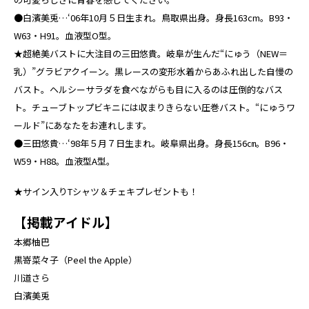
●白濱美兎…‘06年10月５日生まれ。鳥取県出身。身長163cm。B93・
W63・H91。血液型O型。
★超絶美バストに大注目の三田悠貴。岐阜が生んだ“にゅう（NEW＝
乳）”グラビアクイーン。黒レースの変形水着からあふれ出した自慢の
バスト。ヘルシーサラダを食べながらも目に入るのは圧倒的なバス
ト。チューブトップビキニには収まりきらない圧巻バスト。“にゅうワ
ールド”にあなたをお連れします。
●三田悠貴…‘98年５月７日生まれ。岐阜県出身。身長156㎝。B96・
W59・H88。血液型A型。
★サイン入りTシャツ＆チェキプレゼントも！
【掲載アイドル】
本郷柚巴
黒嵜菜々子（Peel the Apple）
川道さら
白濱美兎