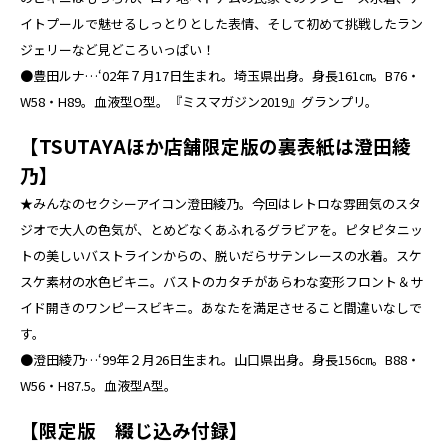
イトプールで魅せるしっとりとした表情、そして初めて挑戦したラン
ジェリーなど見どころいっぱい！
●豊田ルナ…‘02年７月17日生まれ。埼玉県出身。身長161㎝。B76・
W58・H89。血液型O型。『ミスマガジン2019』グランプリ。
【TSUTAYAほか店舗限定版の裏表紙は澄田綾
乃】
★みんなのセクシーアイコン澄田綾乃。今回はレトロな雰囲気のスタ
ジオで大人の色気が、とめどなくあふれるグラビアを。ピタピタニッ
トの美しいバストラインからの、脱いだらサテンレースの水着。スケ
スケ素材の水色ビキニ。バストのカタチがあらわな変形フロント＆サ
イド開きのワンピースビキニ。あなたを満足させること間違いなしで
す。
●澄田綾乃…‘99年２月26日生まれ。山口県出身。身長156㎝。B88・
W56・H87.5。血液型A型。
【限定版 綴じ込み付録】