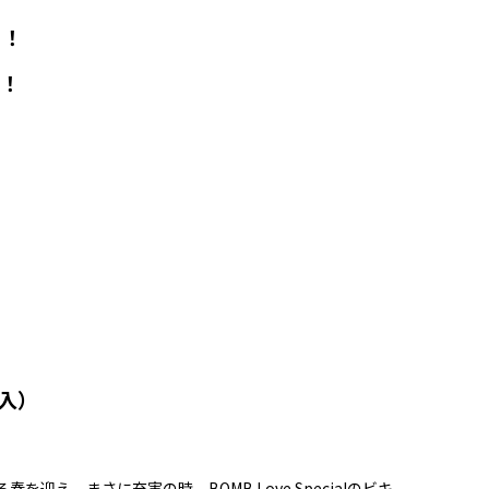
し！
ズ！
入）
え、まさに充実の時。BOMB Love Specialのビキ