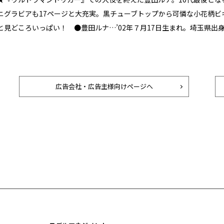
ニグラビアも17ページと大充実。黒チューブトップから可憐な小花柄ビ
と見どころいっぱい！ ●豊田ルナ…’02年７月17日生まれ。埼玉県出身。
広告会社・広告主様向けページへ