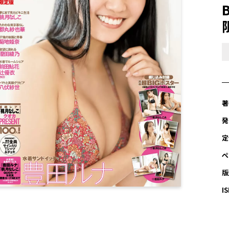
B
著
発
定
ペ
版
I