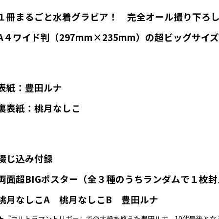
１冊まるごと水着グラビア！ 完全オール撮り下ろ
A４ワイド判（297mm×235mm）の超ビッグサイ
表紙：豊田ルナ
裏表紙：桃月なしこ
綴じ込み付録
両面超BIGポスター（全３種のうちランダムで１枚封
桃月なしこA 桃月なしこB 豊田ルナ
★『ウルトラマントリガー』での大役を終えた豊田ルナ。10代最後となる春を迎