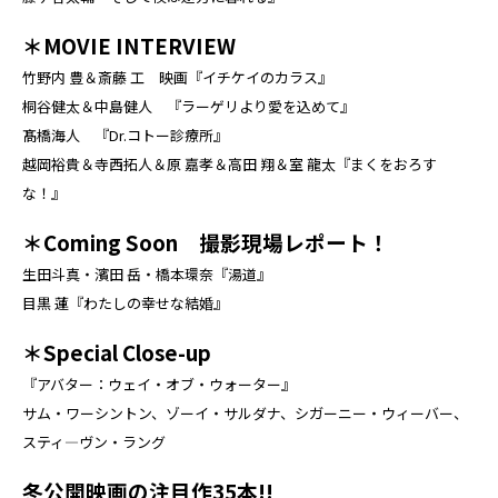
＊MOVIE INTERVIEW
竹野内 豊＆斎藤 工 映画『イチケイのカラス』
桐谷健太＆中島健人 『ラーゲリより愛を込めて』
髙橋海人 『Dr.コトー診療所』
越岡裕貴＆寺西拓人＆原 嘉孝＆高田 翔＆室 龍太『まくをおろす
な！』
＊Coming Soon 撮影現場レポート！
生田斗真・濱田 岳・橋本環奈『湯道』
目黒 蓮『わたしの幸せな結婚』
＊Special Close-up
『アバター：ウェイ・オブ・ウォーター』
サム・ワーシントン、ゾーイ・サルダナ、シガーニー・ウィーバー、
スティ―ヴン・ラング
冬公開映画の注目作35本!!