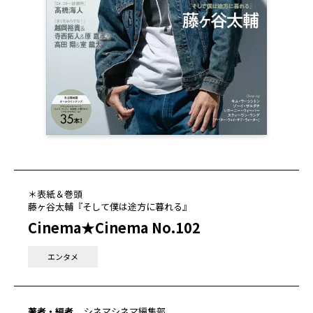
＊表紙＆巻頭
藤ヶ谷太輔『そして僕は途方に暮れる』
Cinema★Cinema No.102
エンタメ
著者・編者
シネマシネマ編集部