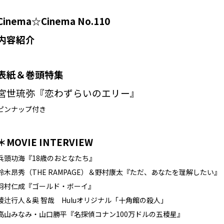
Cinema☆Cinema No.110
内容紹介
表紙＆巻頭特集
宮世琉弥『恋わずらいのエリー』
ピンナップ付き
＊MOVIE INTERVIEW
兵頭功海『18歳のおとなたち』
鈴木昂秀（THE RAMPAGE）＆野村康太『ただ、あなたを理解したい』
羽村仁成『ゴールド・ボーイ』
綾辻行人＆奥 智哉 Huluオリジナル「十角館の殺人」
高山みなみ・山口勝平『名探偵コナン100万ドルの五稜星』