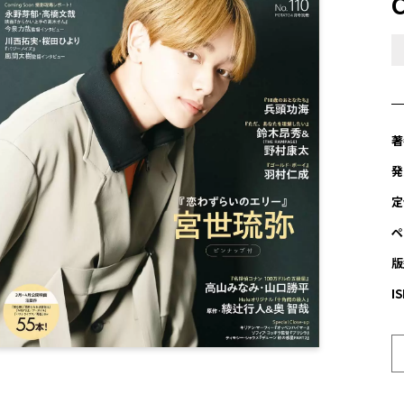
著
発
定
ペ
版
I