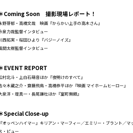
＊Coming Soon 撮影現場レポート！
永野芽郁・高橋文哉 映画『からかい上手の高木さん』
今泉力哉監督インタビュー
川西拓実・桜田ひより『バジーノイズ』
風間太樹監督インタビュー
＊EVENT REPORT
松村北斗・上白石萌音ほか『夜明けのすべて』
佐々木蔵之介・齋藤飛鳥・高橋恭平ほか『映画 マイホームヒーロー』
大泉洋・堤真一・長尾謙杜ほか『室町無頼』
＊Special Close-up
『オッペンハイマー』キリアン・マーフィー／エミリー・ブラント／マット
ス・ピュー