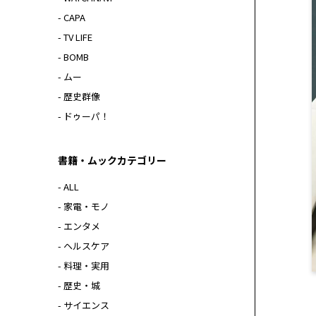
- CAPA
- TV LIFE
- BOMB
- ムー
- 歴史群像
- ドゥーパ！
書籍・ムックカテゴリー
- ALL
- 家電・モノ
- エンタメ
- ヘルスケア
- 料理・実用
- 歴史・城
- サイエンス