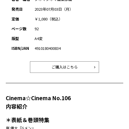
発売日
2023年07月03日（月）
定価
￥1,080（税込）
ページ数
92
版型
A4変
ISBN/JAN
4910180400834
ご購入はこちら
Cinema☆Cinema No.106
内容紹介
＊表紙＆巻頭特集
岸 優太『Gメン』