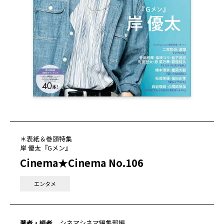
＊表紙＆巻頭特集
岸 優太『Gメン』
Cinema★Cinema No.106
エンタメ
著者・編者
シネマシネマ編集部編