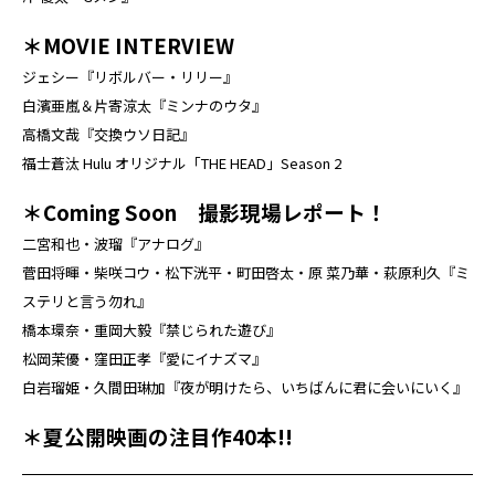
＊MOVIE INTERVIEW
ジェシー『リボルバー・リリー』
白濱亜嵐＆片寄涼太『ミンナのウタ』
高橋文哉『交換ウソ日記』
福士蒼汰 Hulu オリジナル「THE HEAD」Season 2
＊Coming Soon 撮影現場レポート！
二宮和也・波瑠『アナログ』
菅田将暉・柴咲コウ・松下洸平・町田啓太・原 菜乃華・萩原利久『ミ
ステリと言う勿れ』
橋本環奈・重岡大毅『禁じられた遊び』
松岡茉優・窪田正孝『愛にイナズマ』
白岩瑠姫・久間田琳加『夜が明けたら、いちばんに君に会いにいく』
＊夏公開映画の注目作40本!!