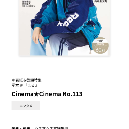
＊表紙＆巻頭特集
堂本 剛『まる』
Cinema★Cinema No.113
エンタメ
著者・編者
シネマシネマ編集部