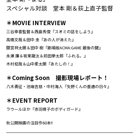
スペシャル対談 堂本 剛＆荻上直子監督
＊
MOVIE INTERVIEW
三谷幸喜監督＆西島秀俊『スオミの話をしよう』
高橋文哉＆田中 圭『あの人が消えた』
間宮祥太朗＆田中 樹『劇場版ACMA:GAME 最後の鍵』
永瀬 廉＆坂東龍汰＆前田拳太郎『ふれる。』
木村柾哉＆山中柔太朗『あたしの！』
＊Coming Soon 撮影現場レポート！
八木勇征・池端杏慈・中村海人『矢野くんの普通の日々』
＊EVENT REPORT
ラウールほか『赤羽骨子のボディガード』
秋公開映画の注目作60本!!