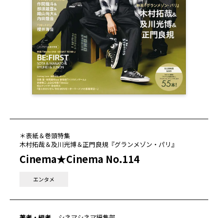
＊表紙＆巻頭特集
木村拓哉＆及川光博＆正門良規『グランメゾン・パリ』
Cinema★Cinema No.114
エンタメ
著者・編者
シネマシネマ編集部