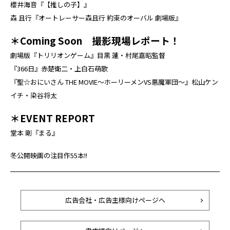
櫻井海音『【推しの子】』
森 且行『オートレーサー森且行 約束のオーバル 劇場版』
＊Coming Soon 撮影現場レポート！
劇場版『トリリオンゲーム』目黒 蓮・村尾嘉昭監督
『366日』赤楚衛二・上白石萌歌
『聖☆おにいさん THE MOVIE～ホーリーメンVS悪魔軍団～』松山ケン
イチ・染谷将太
＊EVENT REPORT
堂本 剛『まる』
冬公開映画の注目作55本!!
広告会社・広告主様向けページへ