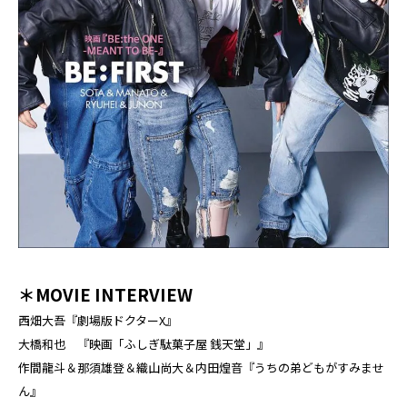
＊MOVIE INTERVIEW
西畑大吾『劇場版ドクターX』
大橋和也 『映画「ふしぎ駄菓子屋 銭天堂」』
作間龍斗＆那須雄登＆織山尚大＆内田煌音『うちの弟どもがすみませ
ん』