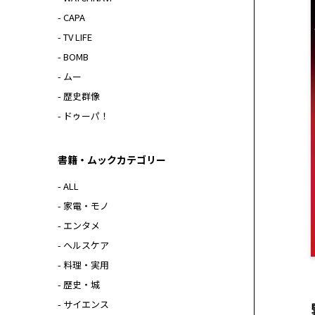
- CAPA
- TV LIFE
- BOMB
- ムー
- 歴史群像
- ドゥーパ！
書籍・ムックカテゴリー
- ALL
- 家電・モノ
- エンタメ
- ヘルスケア
- 料理・実用
- 歴史・城
- サイエンス