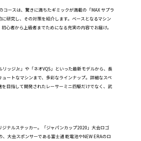
のコースは、驚きに満ちたギミックが満載の「MAX サプラ
的に研究し、その対策を紹介します。ベースとなるマシン
、初心者から上級者までためになる充実の内容でお届け。
ッジJr.」や「ネオVQS」といった最新モデルから、長
キュートなマシンまで、多彩なラインナップ。詳細なスペ
速を目指して開発されたレーサーミニ四駆だけでなく、武
ジナルステッカー。「ジャパンカップ2020」大会ロゴ
、大会スポンサーである富士通 乾電池やNEW ERAのロ