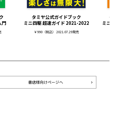
ク
タミヤ公式ガイドブック
タミヤ公式
入門
ミニ四駆 超速ガイド 2021-2022
ミニ四駆 超速
門2
売
￥990（税込） 2021.07.29発売
￥1,100（税込） 
書店様向けページへ