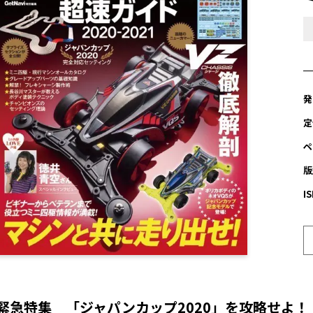
発
定
ペ
版
I
緊急特集 「ジャパンカップ2020」を攻略せよ！