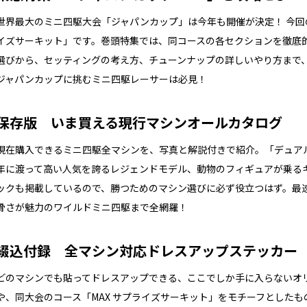
世界最大のミニ四駆大会「ジャパンカップ」は今年も開催が決定！ 今回
イズサーキット」です。巻頭特集では、同コースの各セクションを徹底
選びから、セッティングの考え方、チューンナップの詳しいやり方まで
ジャパンカップに挑むミニ四駆レーサーは必見！
保存版 いま買える現行マシンオールカタログ
現在購入できるミニ四駆全マシンを、写真と解説付きで紹介。「デュアルリ
年に渡って高い人気を誇るレジェンドモデル、動物のフィギュアが乗る
ックも掲載しているので、勝つためのマシン選びに必ず役立つはず。最
骨さが魅力のワイルドミニ四駆まで全網羅！
綴込付録 全マシン対応ドレスアップステッカー
どのマシンでも貼ってドレスアップできる、ここでしか手に入らないオリ
や、同大会のコース「MAX サプライズサーキット」をモチーフとしたもの