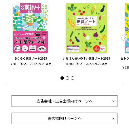
らくらく家計ノート2023
いちばん使いやすい家計ノート2023
おトク
￥387（税込） 2022.09.29発売
￥300（税込） 2022.09.29発売
￥32
広告会社・広告主様向けページへ
書店様向けページへ