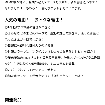
MEMO欄が増え、金額の記入スペースも広がり、より書き込みやすく
なりました！ もちろん「便利ポケット」もついてます。
人気の理由！ おトクな理由！
◎10日分ずつお金の管理ができる！
◎１か月ごとのまとめページで、週別の支出の動きや、使ったお金と
余ったお金が一目でわかる！
◎日記にも便利な日付入りのメモ欄！
◎巻頭カラーでは「フライパンひとつでごちそうレシピ」を紹介！
◎年末年始のToDoリストや満年齢早見表、計量スプーンのグラム換算
など、生活に役立つ便利情報や、ミニコラムも満載！
◎カバーをはずしてオシャレに使える！
◎領収書やレシートが保存できる「便利ポケット」つき！
関連商品