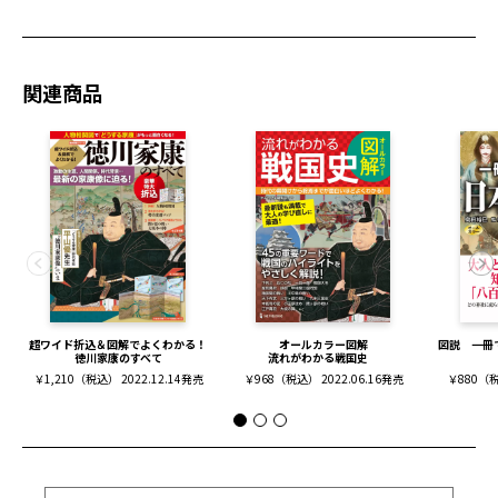
関連商品
超ワイド折込＆図解でよくわかる！
オールカラー図解
図説 一冊
徳川家康のすべて
流れがわかる戦国史
￥1,210（税込） 2022.12.14発売
￥968（税込） 2022.06.16発売
￥880（税