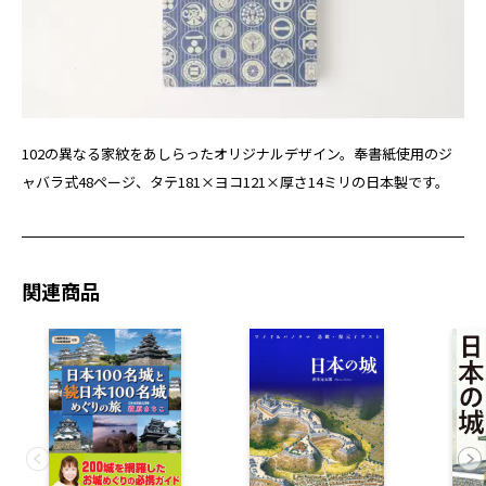
102の異なる家紋をあしらったオリジナルデザイン。奉書紙使用のジ
ャバラ式48ページ、タテ181×ヨコ121×厚さ14ミリの日本製です。
関連商品