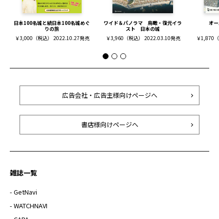
日本100名城と続日本100名城めぐ
ワイド＆パノラマ 鳥瞰・復元イラ
オー
りの旅
スト 日本の城
￥3,000（税込） 2022.10.27発売
￥3,960（税込） 2022.03.10発売
￥1,870（
広告会社・広告主様向けページへ
書店様向けページへ
雑誌一覧
- GetNavi
- WATCHNAVI